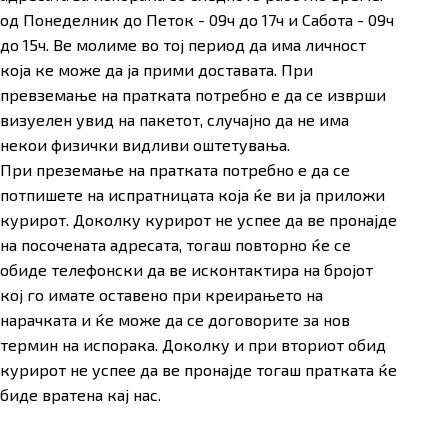
од Понеделник до Петок - 09ч до 17ч и Сабота - 09ч
до 15ч. Ве молиме во тој период да има личност
која ке може да ја прими доставата. При
превземање на пратката потребно е да се изврши
визуелен увид на пакетот, случајно да не има
некои физички видливи оштетувања.
При преземање на пратката потребно е да се
потпишете на испратницата која ќе ви ја приложи
курирот. Доколку курирот не успее да ве пронајде
на посочената адресата, тогаш повторно ќе се
обиде телефонски да ве исконтактира на бројот
кој го имате оставено при креирањето на
нарачката и ќе може да се договорите за нов
термин на испорака. Доколку и при вториот обид
курирот не успее да ве пронајде тогаш пратката ќе
биде вратена кај нас.