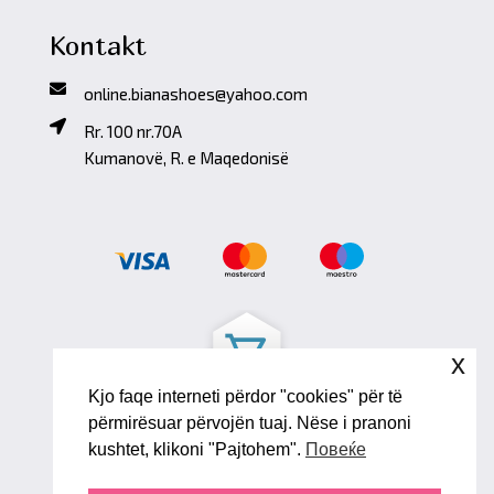
Kontakt
online.bianashoes@yahoo.com
Rr. 100 nr.70A
Kumanovë, R. e Maqedonisë
x
Kjo faqe interneti përdor "cookies" për të
përmirësuar përvojën tuaj. Nëse i pranoni
kushtet, klikoni "Pajtohem".
Повеќе