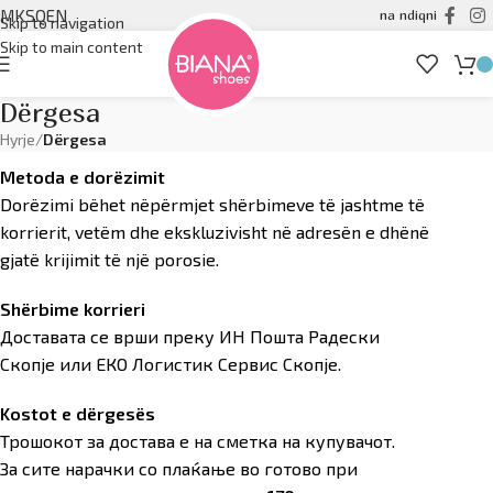
MK
SQ
EN
na ndiqni
Skip to navigation
Skip to main content
Dërgesa
Hyrje
/
Dërgesa
Metoda e dorëzimit
Dorëzimi bëhet nëpërmjet shërbimeve të jashtme të
korrierit, vetëm dhe ekskluzivisht në adresën e dhënë
gjatë krijimit të një porosie.
Shërbime korrieri
Доставата се врши преку ИН Пошта Радески
Скопје или ЕКО Логистик Сервис Скопје.
Kostot e dërgesës
Трошокот за достава е на сметка на купувачот.
За сите нарачки со плаќање во готово при