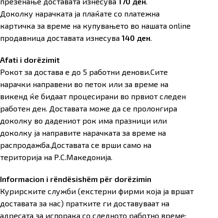
презенање доставата изнесува
170 ден
.
Доколку нарачката ја плаќате со платежна
картичка за време на купувањето во нашата online
продавница доставата изнесува
140 ден
.
Afati i dorëzimit
Рокот за достава е до 5 работни денови.Сите
нарачки направени во петок или за време на
викенд ќе бидаат процесирани во првиот следен
работен ден. Доставата може да се пролонгира
доколку во дадениот рок има празници или
доколку ја направите нарачката за време на
распродажба.Доставата се врши само на
територија на Р.С.Македонија.
Informacion i rëndësishëm për dorëzimin
Курирските служби (екстерни фирми која ја вршат
доставата за нас) пратките ги доставуваат на
адресата за испорака со следното работно време: