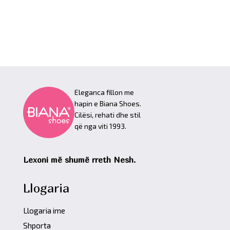
Eleganca fillon me
hapin e Biana Shoes.
Cilësi, rehati dhe stil
që nga viti 1993.
Lexoni më shumë rreth Nesh.
Llogaria
Llogaria ime
Shporta