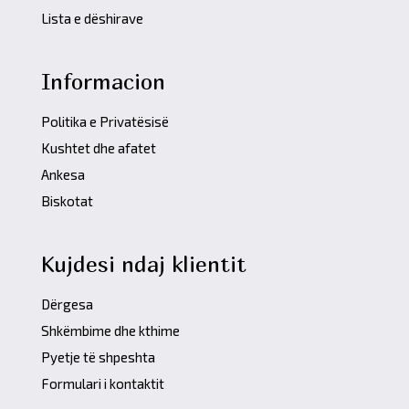
Lista e dëshirave
Informacion
Politika e Privatësisë
Kushtet dhe afatet
Ankesa
Biskotat
Kujdesi ndaj klientit
Dërgesa
Shkëmbime dhe kthime
Pyetje të shpeshta
Formulari i kontaktit