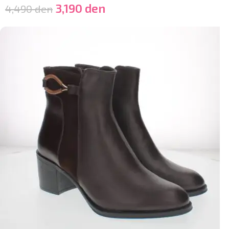
3,190
den
4,490
den