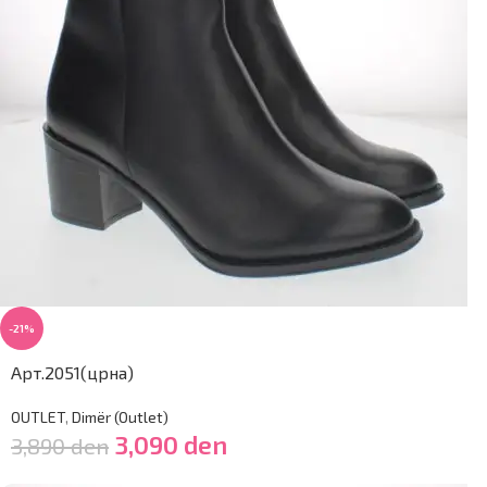
-21%
Арт.2051(црна)
OUTLET
,
Dimër (Outlet)
3,090
den
3,890
den