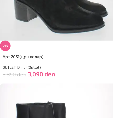
-21%
Арт.2051(црн велур)
OUTLET
,
Dimër (Outlet)
3,090
den
3,890
den