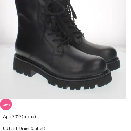
-29%
Арт.2012(црна)
OUTLET
,
Dimër (Outlet)