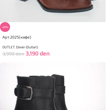
-20%
Арт.2025(кафе)
OUTLET
,
Dimër (Outlet)
3,190
den
3,990
den