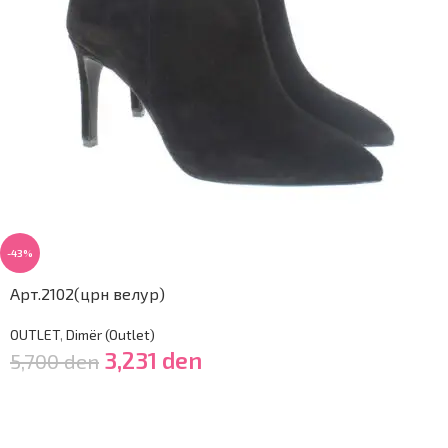
-43%
Арт.2102(црн велур)
OUTLET
,
Dimër (Outlet)
3,231
den
5,700
den