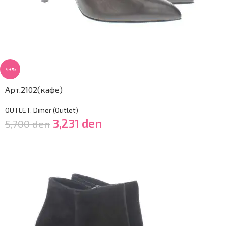
-43%
Арт.2102(кафе)
OUTLET
,
Dimër (Outlet)
3,231
den
5,700
den