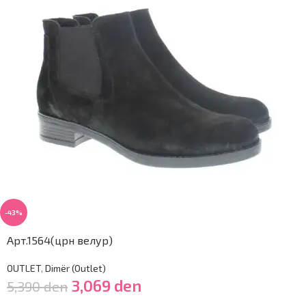
-43%
Арт.1564(црн велур)
OUTLET
,
Dimër (Outlet)
3,069
den
5,390
den