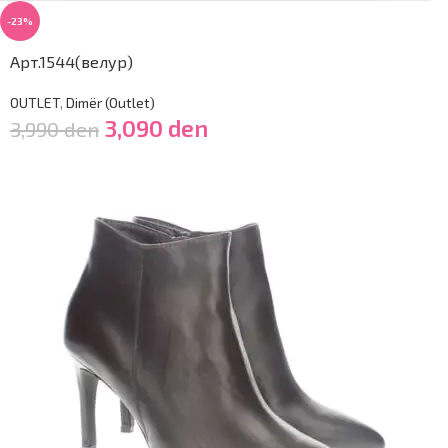
-23%
Арт.1544(велур)
OUTLET
,
Dimër (Outlet)
3,090
den
3,990
den