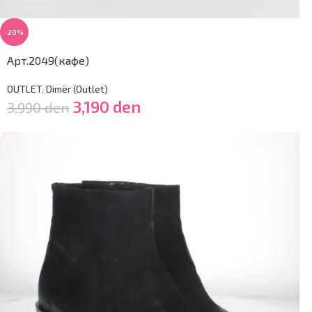
-20%
Арт.2049(кафе)
OUTLET
,
Dimër (Outlet)
3,190
den
3,990
den