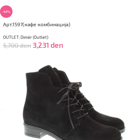
-43%
Арт.1597(кафе комбинација)
OUTLET
,
Dimër (Outlet)
3,231
den
5,700
den