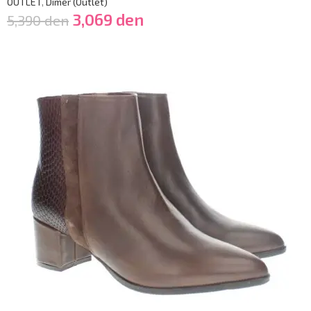
OUTLET
,
Dimër (Outlet)
3,069
den
5,390
den