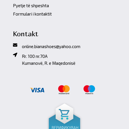
Pyetje të shpeshta
Formulari i kontaktit
Kontakt
online.bianashoes@yahoo.com
Rr. 100 nr.70A
Kumanovë, R. e Maqedonisë