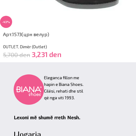
-43%
Арт.1573(црн велур)
OUTLET
,
Dimër (Outlet)
3,231
den
5,700
den
Eleganca fillon me
hapin e Biana Shoes.
Cilësi, rehati dhe stil
që nga viti 1993.
Lexoni më shumë rreth Nesh.
Llogaria