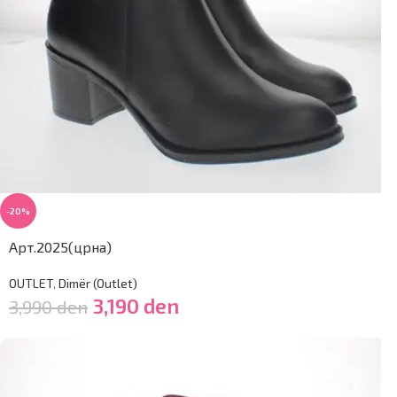
-20%
Арт.2025(црна)
OUTLET
,
Dimër (Outlet)
3,190
den
3,990
den