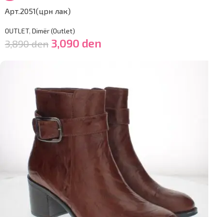
Арт.2051(црн лак)
OUTLET
,
Dimër (Outlet)
3,090
den
3,890
den