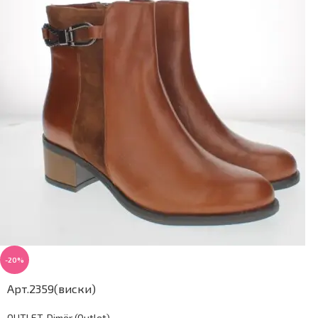
-20%
Арт.2359(виски)
OUTLET
,
Dimër (Outlet)