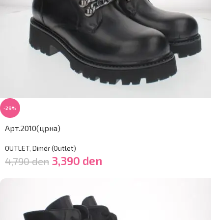
-29%
Арт.2010(црна)
OUTLET
,
Dimër (Outlet)
3,390
den
4,790
den