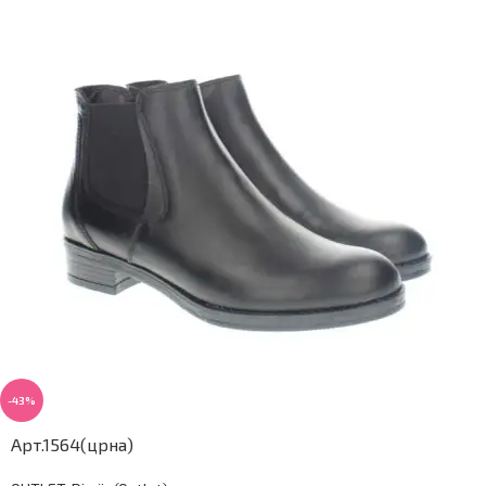
-43%
Арт.1564(црна)