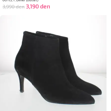
3,190
den
3,990
den