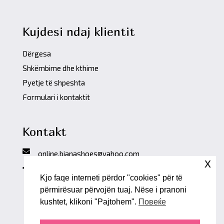
Kujdesi ndaj klientit
Dërgesa
Shkëmbime dhe kthime
Pyetje të shpeshta
Formulari i kontaktit
Kontakt
online.bianashoes@yahoo.com
x
Rr. 100 nr.70A
Kjo faqe interneti përdor "cookies" për të
Kumanovë, R. e Maqedonisë
përmirësuar përvojën tuaj. Nëse i pranoni
kushtet, klikoni "Pajtohem".
Повеќе