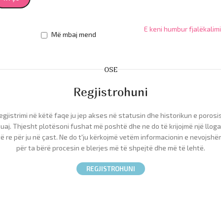
E keni humbur fjalëkalim
Më mbaj mend
OSE
Regjistrohuni
egjistrimi në këtë faqe ju jep akses në statusin dhe historikun e porosi
uaj. Thjesht plotësoni fushat më poshtë dhe ne do të krijojmë një lloga
të re për ju në çast. Ne do t'ju kërkojmë vetëm informacionin e nevojshë
për ta bërë procesin e blerjes më të shpejtë dhe më të lehtë.
REGJISTROHUNI