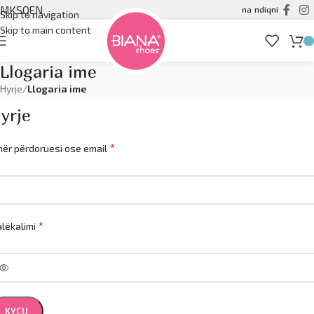
MK
SQ
EN
na ndiqni
Skip to navigation
Skip to main content
Llogaria ime
Hyrje
/
Llogaria ime
yrje
*
ër përdoruesi ose email
*
alëkalimi
KYÇU