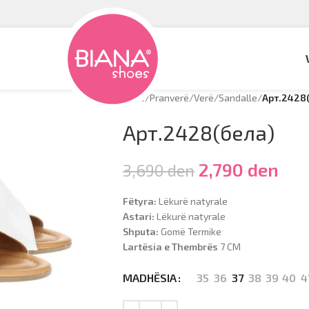
Hyrje
/
Pranverë/Verë
/
Sandalle
/
Арт.2428
Арт.2428(бела)
2,790
den
3,690
den
Fëtyra:
Lëkurë natyrale
Astari:
Lëkurë natyrale
Shputa:
Gomë Termike
Lartësia e Thembrës
7 CM
35
36
37
38
39
40
4
MADHËSIA