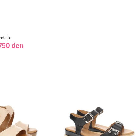
ndalle
,790
den