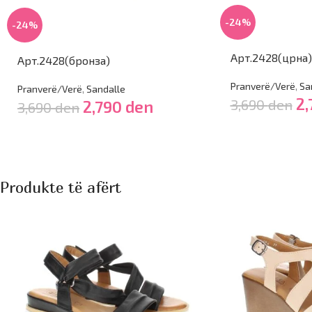
-24%
-24%
Арт.2428(црна)
Арт.2428(бронза)
Pranverë/Verë
,
Sa
Pranverë/Verë
,
Sandalle
2
3,690
den
2,790
den
3,690
den
Produkte të afërt