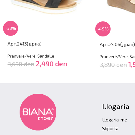
-33%
-49%
Арт.2413(црна)
Арт.2406(драп)
Pranverë/Verë
,
Sandalle
Pranverë/Verë
,
Sa
2,490
den
3,690
den
1
3,890
den
Llogaria
Llogaria ime
Shporta