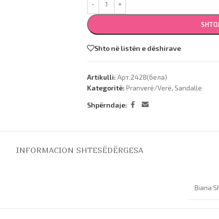
SHTO
Shto në listën e dëshirave
Artikulli:
Арт.2428(бела)
Kategoritë:
Pranverë/Verë
,
Sandalle
Shpërndaje:
INFORMACION SHTESË
DËRGESA
Biana S