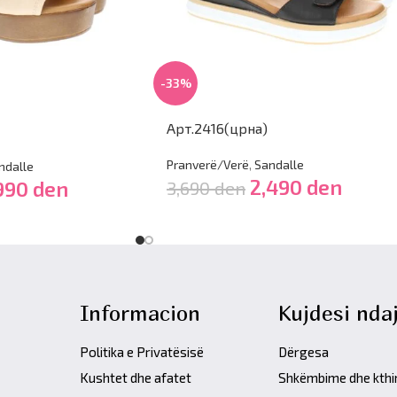
-33%
Арт.2416(црна)
Pranverë/Verë
,
Sandalle
ndalle
2,490
den
,990
den
3,690
den
Informacion
Kujdesi ndaj
Politika e Privatësisë
Dërgesa
Kushtet dhe afatet
Shkëmbime dhe kth