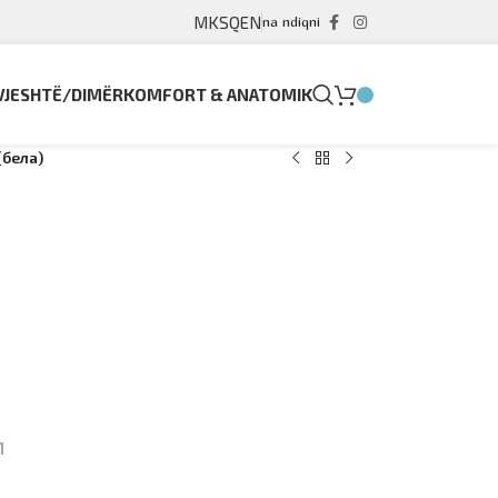
MK
SQ
EN
na ndiqni
VJESHTË/DIMËR
KOMFORT & ANATOMIK
(бела)
1