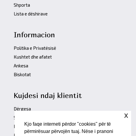
Shporta
Lista e dëshirave
Informacion
Politika e Privatësisë
Kushtet dhe afatet
Ankesa
Biskotat
Kujdesi ndaj klientit
Dërgesa
x
Shkëmbime dhe kthime
Kjo faqe interneti përdor "cookies" për të
Pyetje të shpeshta
përmirësuar përvojën tuaj. Nëse i pranoni
Formulari i kontaktit