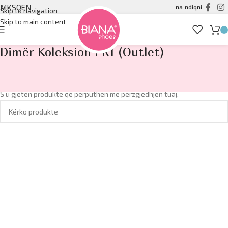
MK
SQ
EN
na ndiqni
Skip to navigation
Skip to main content
Dimër Koleksion i RI (Outlet)
Hyrje
/
OUTLET
/
Dimër Koleksion i RI (Outlet)
S’u gjetën produkte që përputhen me përzgjedhjen tuaj.