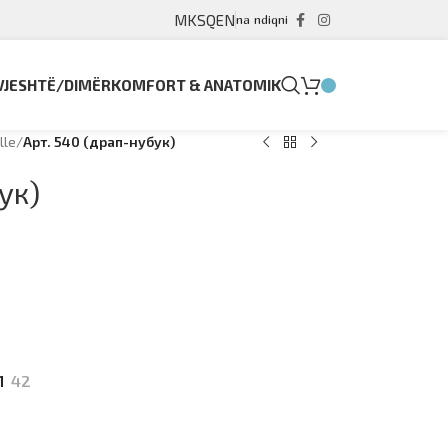
MK
SQ
EN
na ndiqni
VJESHTË/DIMËR
KOMFORT & ANATOMIK
lle
/
Арт. 540 (драп-нубук)
ук)
1
42