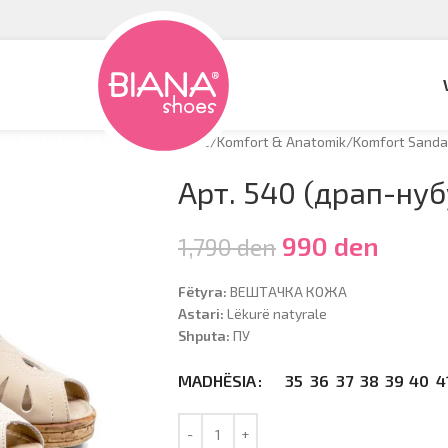
Hyrje
/
Komfort & Anatomik
/
Komfort Sanda
Арт. 540 (драп-нуб
990
den
1,790
den
Fëtyra:
ВЕШТАЧКА КОЖА
Astari:
Lëkurë natyrale
Shputa:
ПУ
35
36
37
38
39
40
4
MADHËSIA