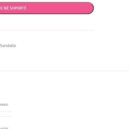
JE NË SHPORTË
 Sandalle
hoes
çelët