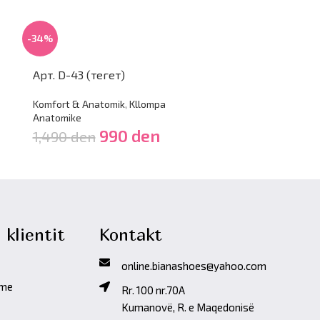
-34%
-34%
Арт. D-43 (тегет)
Арт. D-23 (ц
Komfort & Anatomik
,
Kllompa
Komfort & Ana
Anatomike
Anatomike
990
den
1,490
den
1,490
den
 klientit
Kontakt
online.bianashoes@yahoo.com
ime
Rr. 100 nr.70A
Kumanovë, R. e Maqedonisë