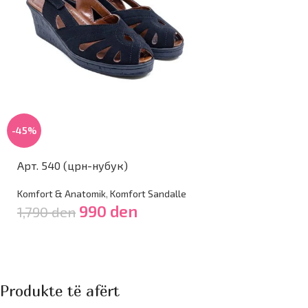
-45%
Арт. 540 (црн-нубук)
Komfort & Anatomik
,
Komfort Sandalle
990
den
1,790
den
Produkte të afërt