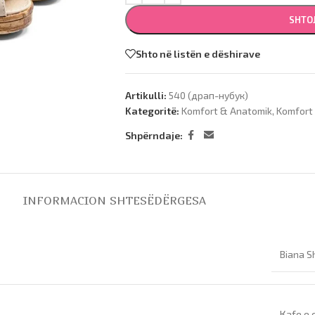
SHTO
Shto në listën e dëshirave
Artikulli:
540 (драп-нубук)
Kategoritë:
Komfort & Anatomik
,
Komfort
Shpërndaje:
INFORMACION SHTESË
DËRGESA
Biana S
Кafe e 