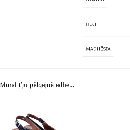
ПОЛ
MADHËSIA
Mund t’ju pëlqejnë edhe…