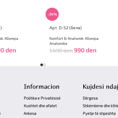
-34%
)
Арт. D-52 (бела)
ik
,
Kllompa
Komfort & Anatomik
,
Kllompa
Anatomike
90
den
990
den
1,490
den
Informacion
Kujdesi ndaj
Politika e Privatësisë
Dërgesa
Kushtet dhe afatet
Shkëmbime dhe kth
e
Ankesa
Pyetje të shpeshta