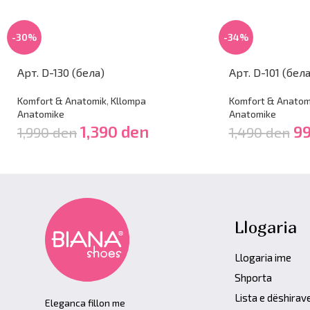
-30%
-34%
Арт. D-130 (бела)
Арт. D-101 (бела
Komfort & Anatomik
,
Kllompa
Komfort & Anatom
Anatomike
Anatomike
1,390
den
9
1,990
den
1,490
den
Llogaria
Llogaria ime
Shporta
Lista e dëshirav
Eleganca fillon me