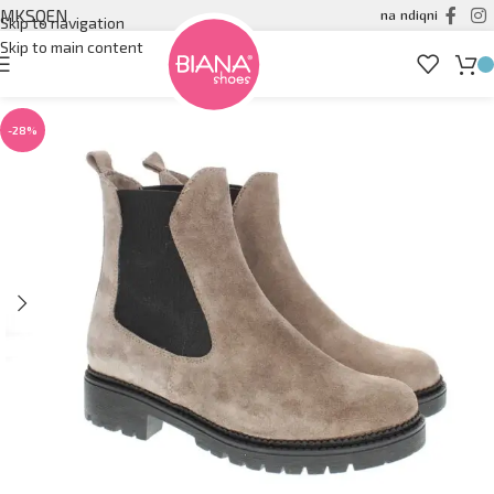
MK
SQ
EN
na ndiqni
Skip to navigation
Skip to main content
-28%