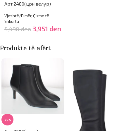
Арт.2480(црн велур)
Vjeshtë/Dimër
,
Çizme të
Shkurta
3,951
den
5,490
den
Produkte të afërt
-20%