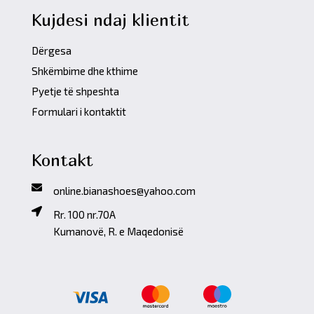
Kujdesi ndaj klientit
Dërgesa
Shkëmbime dhe kthime
Pyetje të shpeshta
Formulari i kontaktit
Kontakt
online.bianashoes@yahoo.com
Rr. 100 nr.70A
Kumanovë, R. e Maqedonisë