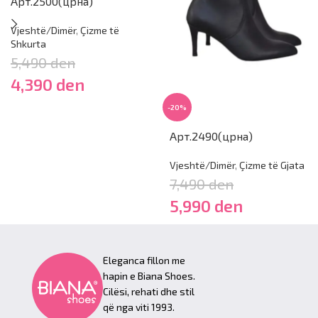
Арт.2500(црна)
Vjeshtë/Dimër
,
Çizme të
Shkurta
5,490
den
4,390
den
-20%
Арт.2490(црна)
Vjeshtë/Dimër
,
Çizme të Gjata
7,490
den
5,990
den
Eleganca fillon me
hapin e Biana Shoes.
Cilësi, rehati dhe stil
që nga viti 1993.