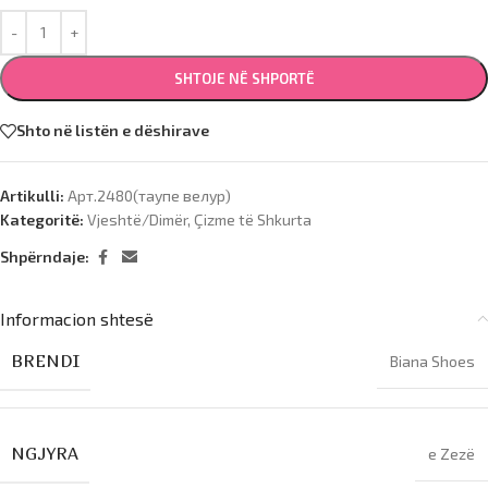
SHTOJE NË SHPORTË
Shto në listën e dëshirave
Artikulli:
Арт.2480(таупе велур)
Kategoritë:
Vjeshtë/Dimër
,
Çizme të Shkurta
Shpërndaje:
Informacion shtesë
BRENDI
Biana Shoes
NGJYRA
e Zezë