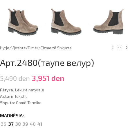
Hyrje
/
Vjeshtë/Dimër
/
Çizme të Shkurta
Арт.2480(таупе велур)
3,951
den
5,490
den
Fëtyra:
Lëkurë natyrale
Astari:
Tekstil
Shputa:
Gomë Termike
MADHËSIA
36
37
38
39
40
41