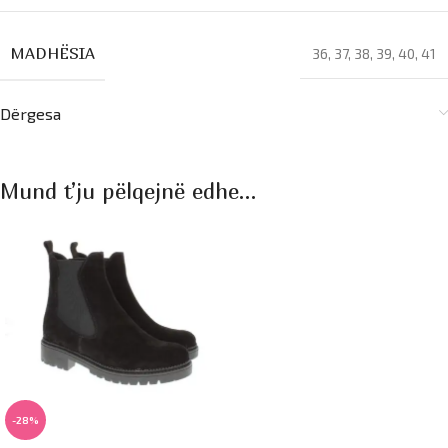
MADHËSIA
36
,
37
,
38
,
39
,
40
,
41
Dërgesa
Mund t’ju pëlqejnë edhe…
-28%