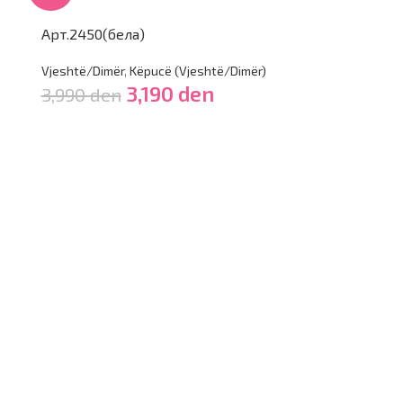
Арт. 2477(цр
Арт.2450(бела)
Vjeshtë/Dimër
,
Vjeshtë/Dimër
,
Këpucë (Vjeshtë/Dimër)
3,990
den
3,190
den
3,990
den