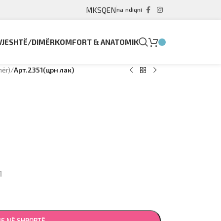
MK
SQ
EN
na ndiqni
VJESHTË/DIMËR
KOMFORT & ANATOMIK
mër)
/
Арт.2351(црн лак)
1
JE NË SHPORTË