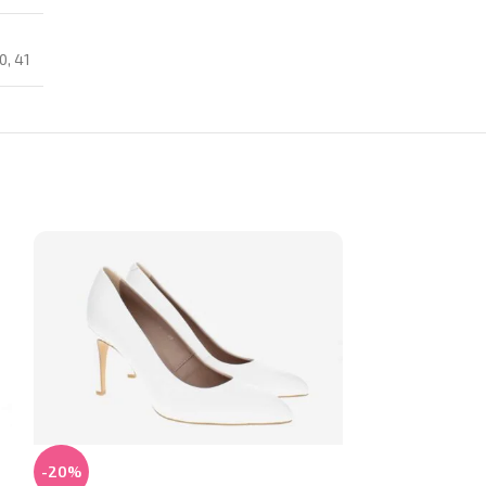
0
,
41
-30%
-20%