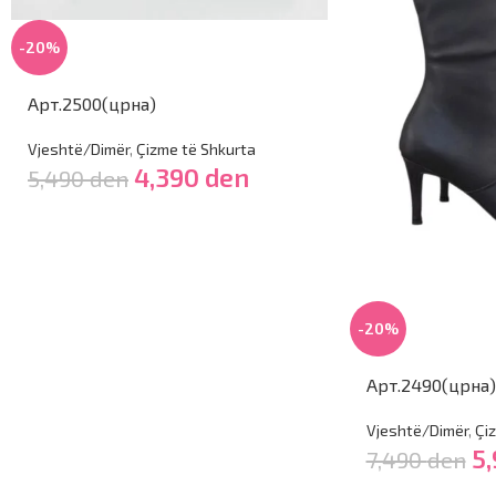
-20%
Арт.2500(црна)
Vjeshtë/Dimër
,
Çizme të Shkurta
4,390
den
5,490
den
-20%
Арт.2490(црна)
Vjeshtë/Dimër
,
Çi
5
7,490
den