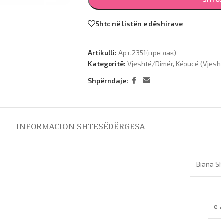
Shto në listën e dëshirave
Artikulli:
Арт.2351(црн лак)
Kategoritë:
Vjeshtë/Dimër
,
Këpucë (Vjesh
Shpërndaje:
INFORMACION SHTESË
DËRGESA
Biana S
e 