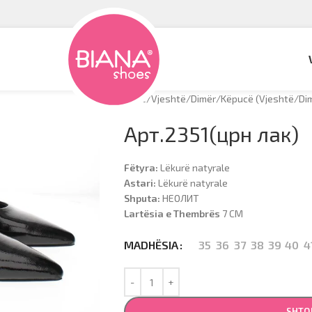
Hyrje
/
Vjeshtë/Dimër
/
Këpucë (Vjeshtë/Di
Арт.2351(црн лак)
Fëtyra:
Lëkurë natyrale
Astari:
Lëkurë natyrale
Shputa:
НЕОЛИТ
Lartësia e Thembrës
7 CM
35
36
37
38
39
40
4
MADHËSIA
SHTO