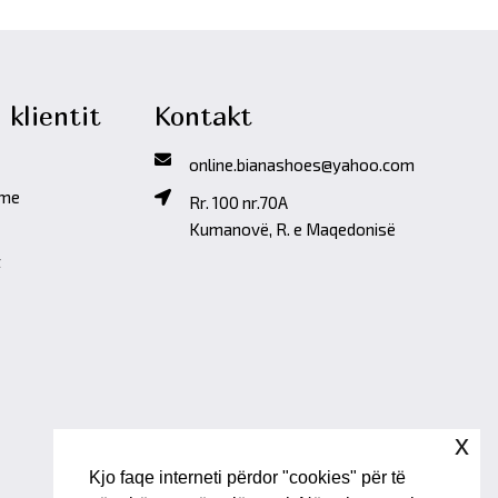
 klientit
Kontakt
online.bianashoes@yahoo.com
ime
Rr. 100 nr.70A
Kumanovë, R. e Maqedonisë
t
x
Kjo faqe interneti përdor "cookies" për të