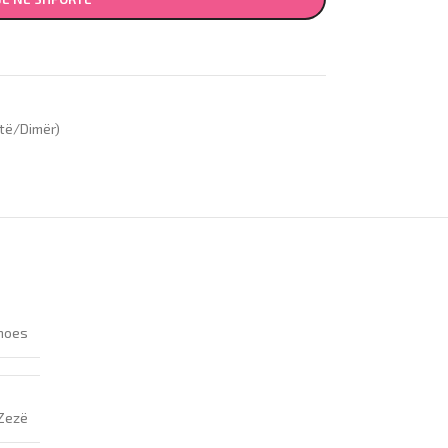
të/Dimër)
hoes
Zezë