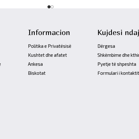
Informacion
Kujdesi ndaj
Politika e Privatësisë
Dërgesa
Kushtet dhe afatet
Shkëmbime dhe kth
e
Ankesa
Pyetje të shpeshta
Biskotat
Formulari i kontakti