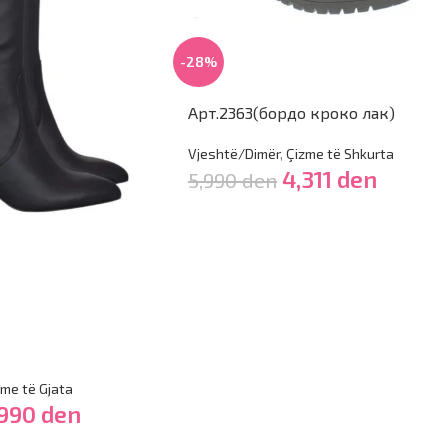
-28%
Арт.2363(бордо кроко лак)
Vjeshtë/Dimër
,
Çizme të Shkurta
4,311
den
5,990
den
zme të Gjata
,990
den