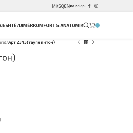
MK
SQ
EN
na ndiqni
VJESHTË/DIMËR
KOMFORT & ANATOMIK
erë)
/
Арт.2345(таупе питон)
тон)
1