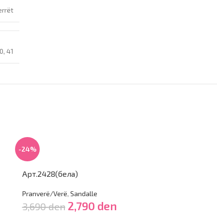
errët
0
,
41
-24%
-29%
Арт.2428(бела)
Арт.2344(цр
Pranverë/Verë
,
Sandalle
Pranverë/Verë
,
2,790
den
3,690
den
3,490
den