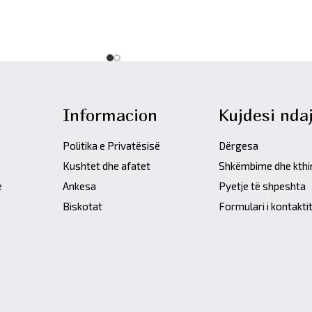
Informacion
Kujdesi ndaj
Politika e Privatësisë
Dërgesa
Kushtet dhe afatet
Shkëmbime dhe kth
e
Ankesa
Pyetje të shpeshta
Biskotat
Formulari i kontakti