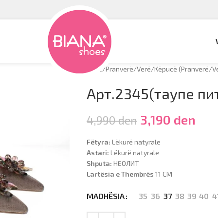
Hyrje
/
Pranverë/Verë
/
Këpucë (Pranverë/V
Арт.2345(таупе пи
3,190
den
4,990
den
Fëtyra:
Lëkurë natyrale
Astari:
Lëkurë natyrale
Shputa:
НЕОЛИТ
Lartësia e Thembrës
11 CM
35
36
37
38
39
40
4
MADHËSIA