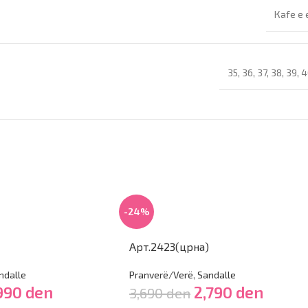
Кafe e 
35
,
36
,
37
,
38
,
39
,
4
-24%
Арт.2423(црна)
ndalle
Pranverë/Verë
,
Sandalle
,990
den
2,790
den
3,690
den