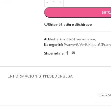
SHTO
Shto në listën e dëshirave
Artikulli:
Арт.2345(таупе питон)
Kategoritë:
Pranverë/Verë
,
Këpucë (Pranv
Shpërndaje:
INFORMACION SHTESË
DËRGESA
Biana S