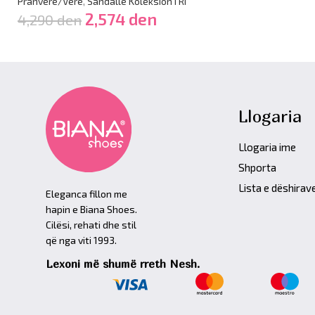
Pranverë/Verë
,
Sandalle Koleksion i RI
2,574
den
4,290
den
Llogaria
Llogaria ime
Shporta
Lista e dëshirav
Eleganca fillon me
hapin e Biana Shoes.
Cilësi, rehati dhe stil
që nga viti 1993.
Lexoni më shumë rreth Nesh.