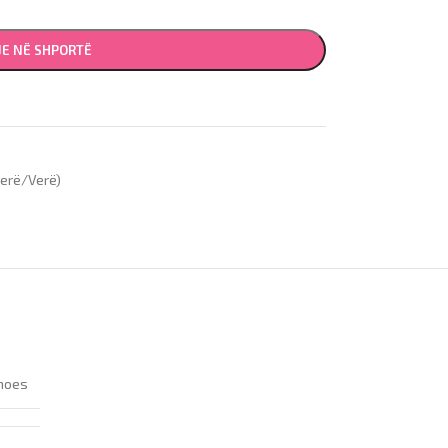
JE NË SHPORTË
erë/Verë)
hoes