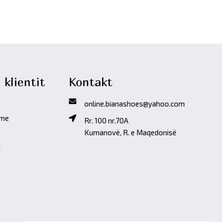
 klientit
Kontakt
online.bianashoes@yahoo.com
ime
Rr. 100 nr.70A
Kumanovë, R. e Maqedonisë
t