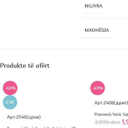
NGJYRA
MADHËSIA
Produkte të afërt
-40%
-49%
E RE
Арт.2406(драп)
Pranverë/Verë
,
Sa
Арт.2540(црна)
1
3,890
den