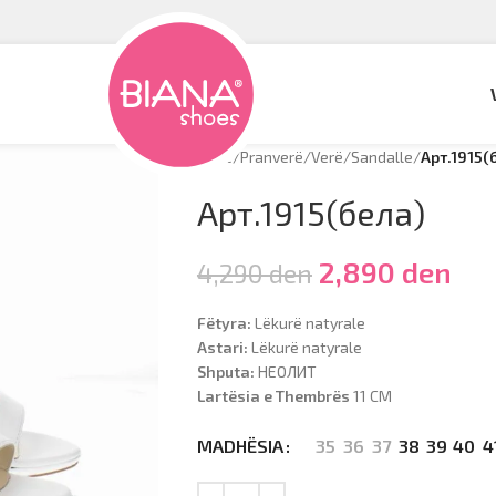
Hyrje
/
Pranverë/Verë
/
Sandalle
/
Арт.1915(
Арт.1915(бела)
2,890
den
4,290
den
Fëtyra:
Lëkurë natyrale
Astari:
Lëkurë natyrale
Shputa:
НЕОЛИТ
Lartësia e Thembrës
11 CM
35
36
37
38
39
40
4
MADHËSIA