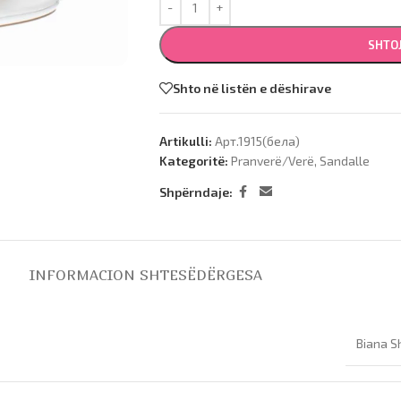
SHTO
Shto në listën e dëshirave
Artikulli:
Арт.1915(бела)
Kategoritë:
Pranverë/Verë
,
Sandalle
Shpërndaje:
INFORMACION SHTESË
DËRGESA
Biana S