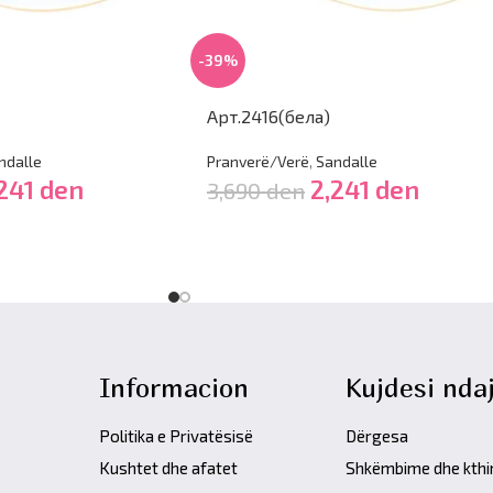
-39%
Арт.2416(бела)
ndalle
Pranverë/Verë
,
Sandalle
,241
den
2,241
den
3,690
den
Informacion
Kujdesi ndaj
Politika e Privatësisë
Dërgesa
Kushtet dhe afatet
Shkëmbime dhe kth