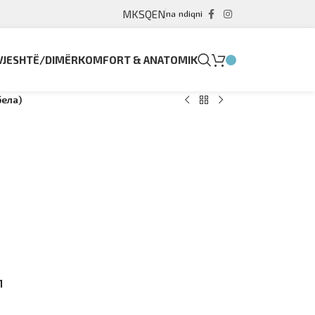
MK
SQ
EN
na ndiqni
VJESHTË/DIMËR
KOMFORT & ANATOMIK
бела)
1