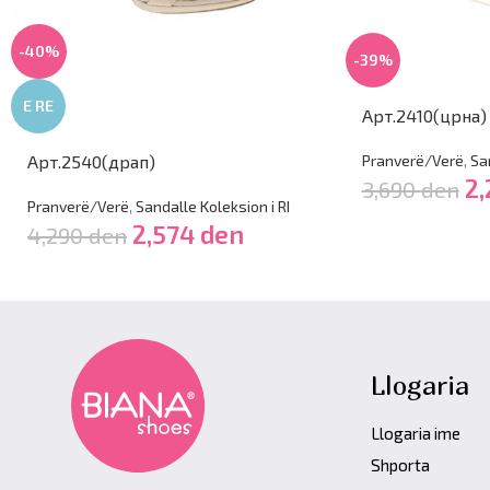
-40%
-39%
E RE
Арт.2410(црна)
Pranverë/Verë
,
Sa
Арт.2540(драп)
2
3,690
den
Pranverë/Verë
,
Sandalle Koleksion i RI
2,574
den
4,290
den
Llogaria
Llogaria ime
Shporta