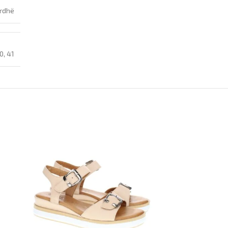
rdhë
0
,
41