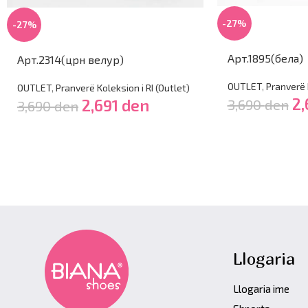
-27%
-27%
Арт.1895(бела)
Арт.2314(црн велур)
OUTLET
,
Pranverë K
OUTLET
,
Pranverë Koleksion i RI (Outlet)
2,
2,691
den
3,690
den
3,690
den
Llogaria
Llogaria ime