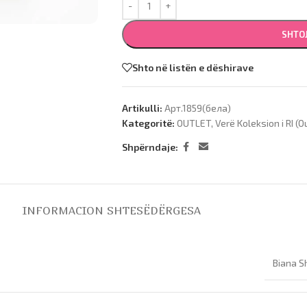
SHTO
Shto në listën e dëshirave
Artikulli:
Арт.1859(бела)
Kategoritë:
OUTLET
,
Verë Koleksion i RI (O
Shpërndaje:
INFORMACION SHTESË
DËRGESA
Biana S