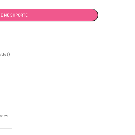
JE NË SHPORTË
utlet)
hoes