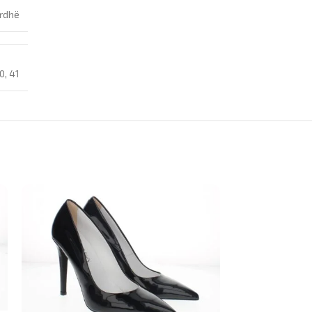
rdhë
0
,
41