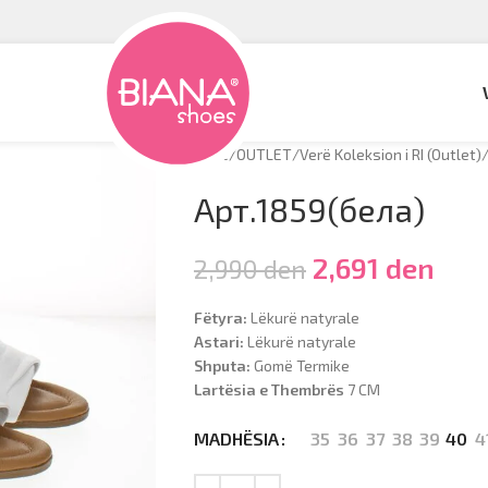
Hyrje
/
OUTLET
/
Verë Koleksion i RI (Outlet)
Арт.1859(бела)
2,691
den
2,990
den
Fëtyra:
Lëkurë natyrale
Astari:
Lëkurë natyrale
Shputa:
Gomë Termike
Lartësia e Thembrës
7 CM
35
36
37
38
39
40
4
MADHËSIA