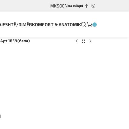
MK
SQ
EN
na ndiqni
VJESHTË/DIMËR
KOMFORT & ANATOMIK
/
Арт.1859(бела)
1