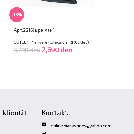
-18%
Арт.2216(црн лак)
-29%
OUTLET
,
Pranverë Koleksion i RI (Outlet)
2,690
den
3,290
den
Арт.2010(црн
OUTLET
,
Dimër 
4,790
den
 klientit
Kontakt
online.bianashoes@yahoo.com