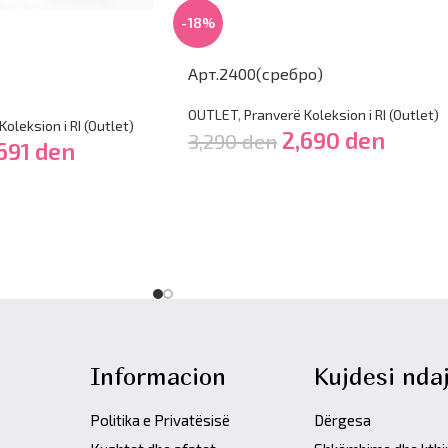
-18%
Арт.2400(сребро)
OUTLET
,
Pranverë Koleksion i RI (Outlet)
oleksion i RI (Outlet)
2,690
den
3,290
den
691
den
Informacion
Kujdesi ndaj
Politika e Privatësisë
Dërgesa