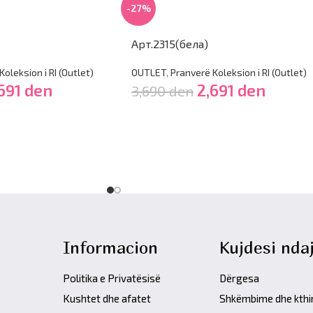
-27%
Арт.2315(бела)
oleksion i RI (Outlet)
OUTLET
,
Pranverë Koleksion i RI (Outlet)
691
den
2,691
den
3,690
den
Informacion
Kujdesi ndaj
Politika e Privatësisë
Dërgesa
Kushtet dhe afatet
Shkëmbime dhe kth