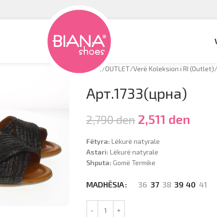
Hyrje
/
OUTLET
/
Verë Koleksion i RI (Outlet)
Арт.1733(црна)
2,511
den
2,790
den
Fëtyra:
Lëkurë natyrale
Astari:
Lëkurë natyrale
Shputa:
Gomë Termike
36
37
38
39
40
41
MADHËSIA