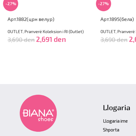
-27%
-27%
Арт.1882(црн велур)
Арт.1895(бела)
OUTLET
,
Pranverë Koleksion i RI (Outlet)
OUTLET
,
Pranverë K
2,691
den
2,
3,690
den
3,690
den
Llogaria
Llogaria ime
Shporta