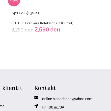
-18%
Арт.1796(црна)
OUTLET
,
Pranverë Koleksion i RI (Outlet)
2,690
den
3,290
den
 klientit
Kontakt
online.bianashoes@yahoo.com
ime
Rr. 100 nr.70A