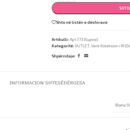
SHTO
Shto në listën e dëshirave
Artikulli:
Арт.1733(црна)
Kategoritë:
OUTLET
,
Verë Koleksion i RI (O
Shpërndaje:
INFORMACION SHTESË
DËRGESA
Biana S
e 