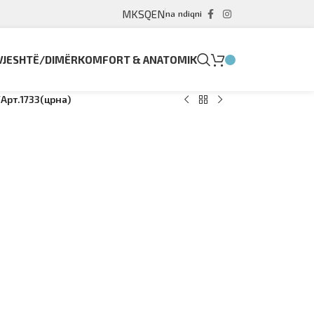
MK
SQ
EN
na ndiqni
VJESHTË/DIMËR
KOMFORT & ANATOMIK
/
Арт.1733(црна)