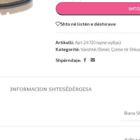
SHTO
Shto në listën e dëshirave
Artikulli:
Арт.2472(таупе нубук)
Kategoritë:
Vjeshtë/Dimër
,
Çizme të Shku
Shpërndaje:
INFORMACION SHTESË
DËRGESA
Biana S
Кafe e 