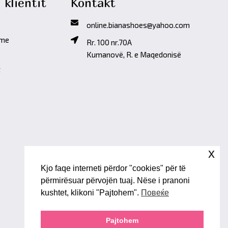
 klientit
Kontakt
online.bianashoes@yahoo.com
ime
Rr. 100 nr.70A
Kumanovë, R. e Maqedonisë
t
x
Kjo faqe interneti përdor "cookies" për të
përmirësuar përvojën tuaj. Nëse i pranoni
kushtet, klikoni "Pajtohem".
Повеќе
Pajtohem