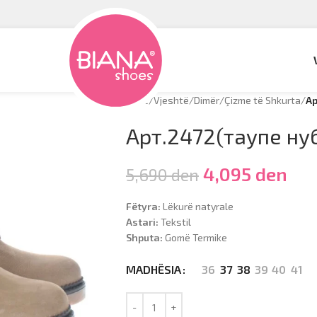
Hyrje
/
Vjeshtë/Dimër
/
Çizme të Shkurta
/
Ар
Арт.2472(таупе ну
4,095
den
5,690
den
Fëtyra:
Lëkurë natyrale
Astari:
Tekstil
Shputa:
Gomë Termike
36
37
38
39
40
41
MADHËSIA