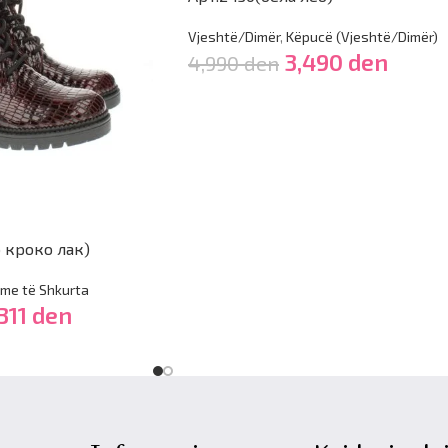
Vjeshtë/Dimër
,
Këpucë (Vjeshtë/Dimër)
3,490
den
4,990
den
 кроко лак)
zme të Shkurta
311
den