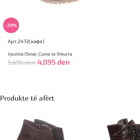
-28%
Арт.2472(кафе)
Vjeshtë/Dimër
,
Çizme të Shkurta
4,095
den
5,690
den
Produkte të afërt