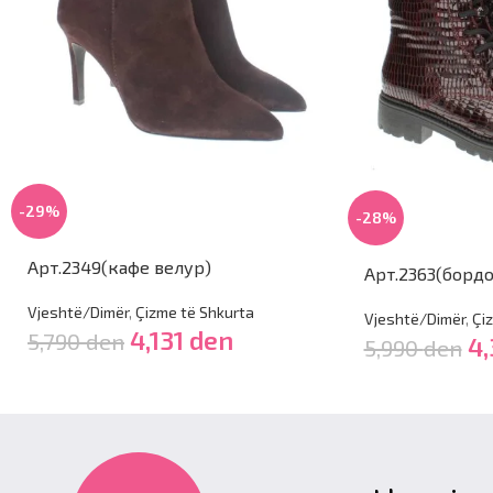
-29%
-28%
Арт.2349(кафе велур)
Арт.2363(бордо
Vjeshtë/Dimër
,
Çizme të Shkurta
Vjeshtë/Dimër
,
Çi
4,131
den
5,790
den
4,
5,990
den