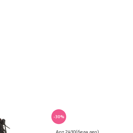
-30%
Арт.2430(бела лео)