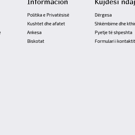
Informacion
Kujdesi ndaj
Politika e Privatësisë
Dërgesa
Kushtet dhe afatet
Shkëmbime dhe kth
e
Ankesa
Pyetje të shpeshta
Biskotat
Formulari i kontakti