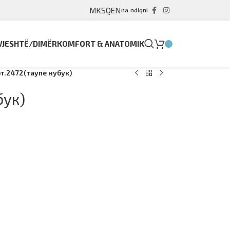
MK
SQ
EN
na ndiqni
VJESHTË/DIMËR
KOMFORT & ANATOMIK
т.2472(таупе нубук)
бук)