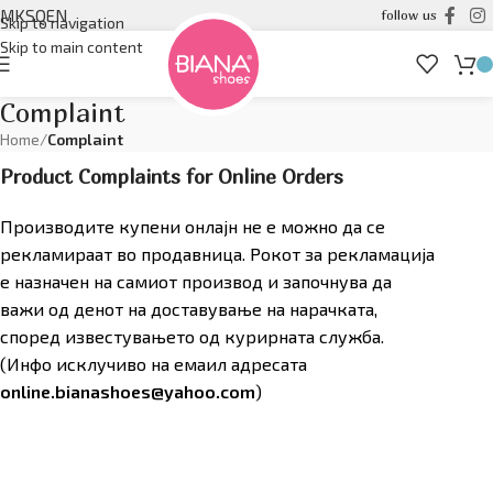
MK
SQ
EN
follow us
Skip to navigation
Skip to main content
Complaint
Home
/
Complaint
Product Complaints for Online Orders
Производите купени онлајн не е можно да се
рекламираат во продавница. Рокот за рекламација
е назначен на самиот производ и започнува да
важи од денот на доставување на нарачката,
според известувањето од курирната служба.
(Инфо исклучиво на емаил адресата
online.bianashoes@yahoo.com
)