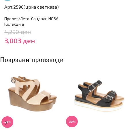
Арт.2590(црна светкава)
Пролет/Лето
,
Сандали НОВА
Колекција
4,290
ден
3,003
ден
Поврзани производи
-39%
-49%