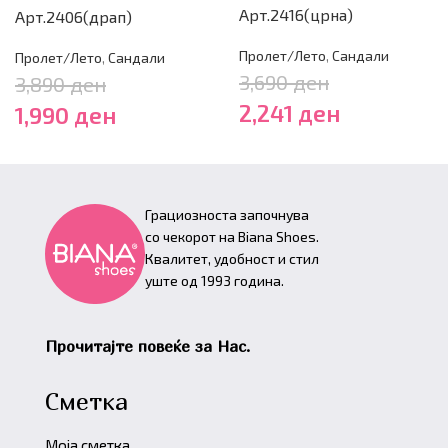
Арт.2416(црна)
Арт.2406(драп)
Пролет/Лето
,
Сандали
Пролет/Лето
,
Сандали
3,690
ден
3,890
ден
2,241
ден
1,990
ден
Грациозноста започнува
со чекорот на Biana Shoes.
Квалитет, удобност и стил
уште од 1993 година.
Прочитајте повеќе за Нас.
Сметка
Моја сметка