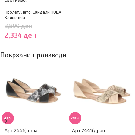
Пролет/Лето
,
Сандали НОВА
Колекција
3,890
ден
2,334
ден
Поврзани производи
-29%
-29%
Арт.2441(црна
Арт.2441(драп