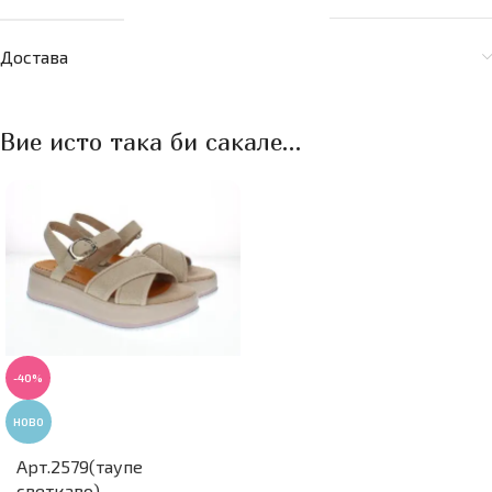
Достава
Вие исто така би сакале…
-40%
НОВО
Арт.2579(таупе
светкаво)