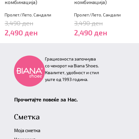
комбинација)
комбинација)
Пролет/Лето
,
Сандали
Пролет/Лето
,
Сандали
3,490
ден
3,490
ден
2,490
ден
2,490
ден
Грациозноста започнува
со чекорот на Biana Shoes.
Квалитет, удобност и стил
уште од 1993 година.
Прочитајте повеќе за Нас.
Сметка
Моја сметка