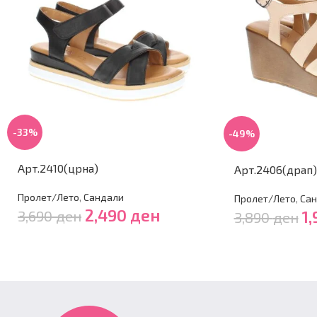
-33%
-49%
Арт.2410(црна)
Арт.2406(драп)
Пролет/Лето
,
Сандали
Пролет/Лето
,
Сан
2,490
ден
3,690
ден
1
3,890
ден