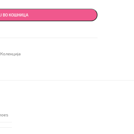
Ј ВО КОШНИЦА
 Колекција
hoes