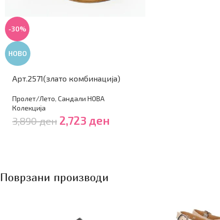
-30%
НОВО
Арт.2571(злато комбинација)
Пролет/Лето
,
Сандали НОВА
Колекција
2,723
ден
3,890
ден
Поврзани производи