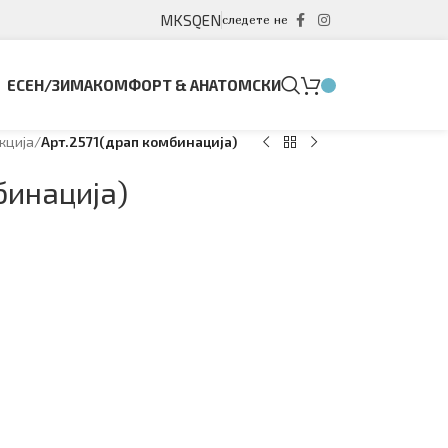
MK
SQ
EN
следете не
ЕСЕН/ЗИМА
КОМФОРТ & АНАТОМСКИ
кција
/
Арт.2571(драп комбинација)
бинација)