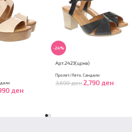
-24%
Арт.2423(црна)
Пролет/Лето
,
Сандали
2,790
ден
3,690
ден
дали
,990
ден