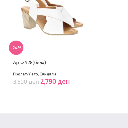
-29%
-24%
Арт.2344(ка
Арт.2428(бела)
Пролет/Лето
,
Пролет/Лето
,
Сандали
3,490
ден
2,790
ден
3,690
ден