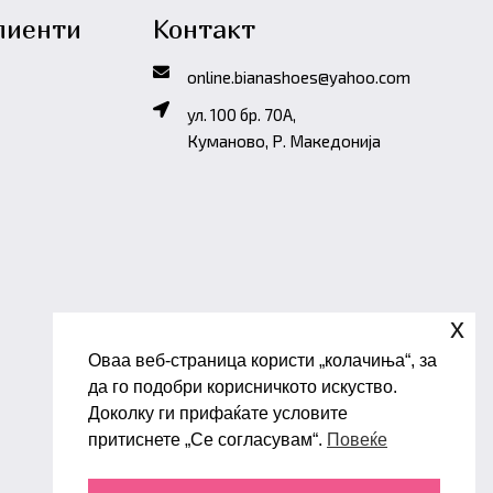
лиенти
Контакт
online.bianashoes@yahoo.com
ул. 100 бр. 70A,
Куманово, Р. Македонија
x
Оваа веб-страница користи „колачиња“, за
да го подобри корисничкото искуство.
Доколку ги прифаќате условите
притиснете „Се согласувам“.
Повеќе