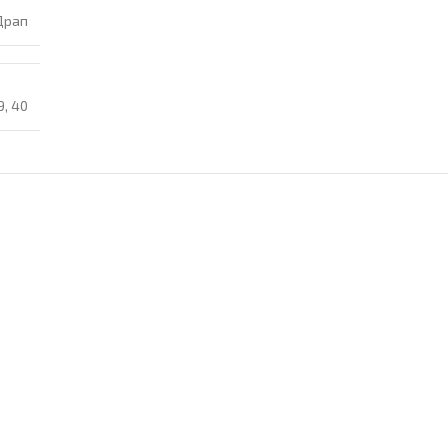
Драп
9
,
40