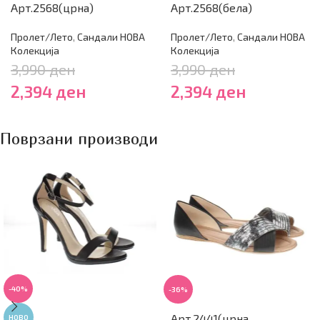
Арт.2568(црна)
Арт.2568(бела)
Пролет/Лето
,
Сандали НОВА
Пролет/Лето
,
Сандали НОВА
Колекција
Колекција
3,990
ден
3,990
ден
2,394
ден
2,394
ден
Поврзани производи
-40%
-36%
Арт.2441(црна
НОВО