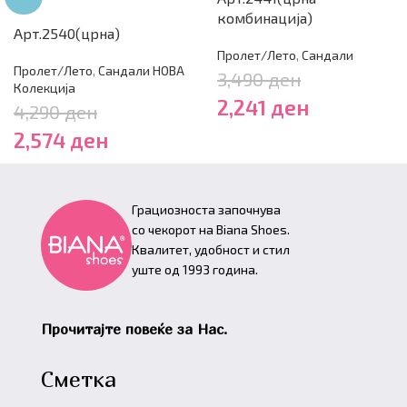
комбинација)
Арт.2540(црна)
Пролет/Лето
,
Сандали
Пролет/Лето
,
Сандали НОВА
3,490
ден
Колекција
2,241
ден
4,290
ден
2,574
ден
Грациозноста започнува
со чекорот на Biana Shoes.
Квалитет, удобност и стил
уште од 1993 година.
Прочитајте повеќе за Нас.
Сметка