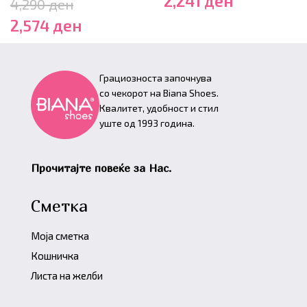
2,241
ден
4,290
ден
2,574
ден
Грациозноста започнува
со чекорот на Biana Shoes.
Квалитет, удобност и стил
уште од 1993 година.
Прочитајте повеќе за Нас.
Сметка
Моја сметка
Кошничка
Листа на желби