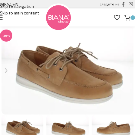
MK
SQ
EN
следете не
Skip to navigation
Skip to main content
-36%