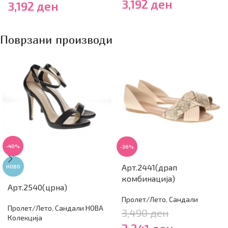
3,192
ден
3,192
ден
Поврзани производи
-40%
-36%
Арт.2441(драп
НОВО
комбинација)
Арт.2540(црна)
Пролет/Лето
,
Сандали
Пролет/Лето
,
Сандали НОВА
3,490
ден
Колекција