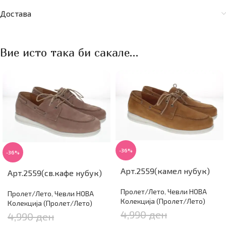
Достава
Вие исто така би сакале…
-36%
-36%
Арт.2559(камел нубук)
Арт.2559(св.кафе нубук)
Пролет/Лето
,
Чевли НОВА
Пролет/Лето
,
Чевли НОВА
Колекција (Пролет/Лето)
Колекција (Пролет/Лето)
4,990
ден
4,990
ден