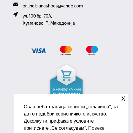
online.bianashoes@yahoo.com
ул. 100 бр. 70A,
Куманово, Р. Македонија
x
Оваа веб-страница користи „колачиња“, за
да го подобри корисничкото искуство.
Copyright ©2026 Biana Shoes. Developed by
Доколку ги прифаќате условите
oLive Brandlab
притиснете „Се согласувам“.
Повеќе