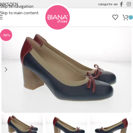
MK
SQ
EN
следете не
Skip to navigation
Skip to main content
-36%