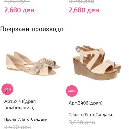
4,190
ден
4,190
ден
2,680
ден
2,680
ден
Поврзани производи
-36%
-49%
Арт.2441(драп
Арт.2406(драп)
комбинација)
Пролет/Лето
,
Сандали
Пролет/Лето
,
Сандали
3,890
ден
3,490
ден