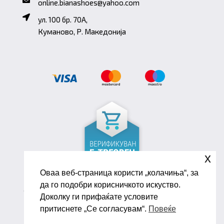
online.bianashoes@yahoo.com
ул. 100 бр. 70A,
Куманово, Р. Македонија
x
Оваа веб-страница користи „колачиња“, за
да го подобри корисничкото искуство.
Copyright ©2026 Biana Shoes. Developed by
Доколку ги прифаќате условите
oLive Brandlab
притиснете „Се согласувам“.
Повеќе