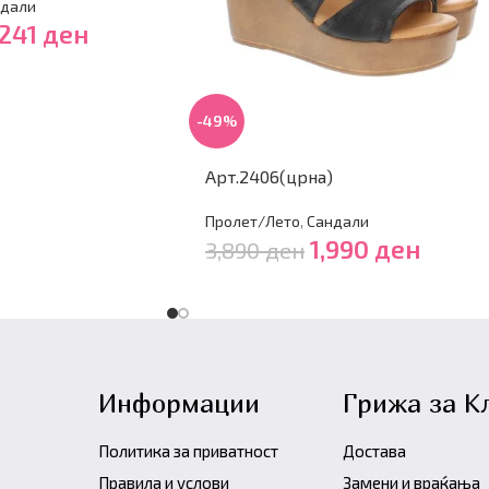
дали
,241
ден
-49%
Арт.2406(црна)
Пролет/Лето
,
Сандали
1,990
ден
3,890
ден
Информации
Грижа за К
Политика за приватност
Достава
Правила и услови
Замени и враќања