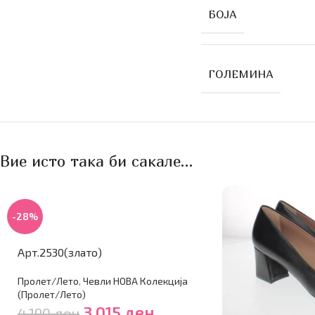
БОЈА
ГОЛЕМИНА
Вие исто така би сакале…
-28%
Арт.2530(злато)
Пролет/Лето
,
Чевли НОВА Колекција
(Пролет/Лето)
3,015
ден
4,190
ден