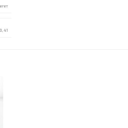
егет
0
,
41