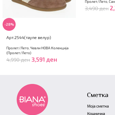
Пролет/Лето
,
Сан
2
3,490
ден
-28%
Арт.2544(таупе велур)
Пролет/Лето
,
Чевли НОВА Колекција
(Пролет/Лето)
3,591
ден
4,990
ден
Сметка
Моја сметка
Кошничка