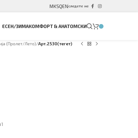
MK
SQ
EN
следете не
ЕСЕН/ЗИМА
КОМФОРТ & АНАТОМСКИ
ја (Пролет/Лето)
/
Арт.2530(тегет)
41