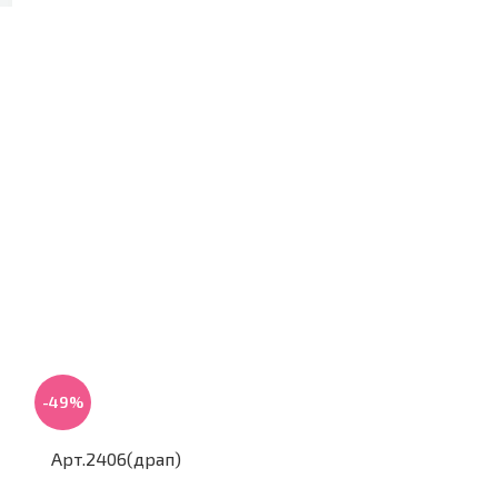
-49%
-39%
Арт.2406(драп)
Арт.2416(бел