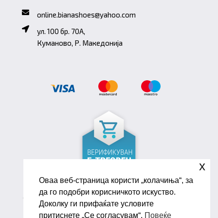
online.bianashoes@yahoo.com
ул. 100 бр. 70A,
Куманово, Р. Македонија
x
Оваа веб-страница користи „колачиња“, за
да го подобри корисничкото искуство.
Copyright ©2026 Biana Shoes. Developed by
Доколку ги прифаќате условите
oLive Brandlab
притиснете „Се согласувам“.
Повеќе