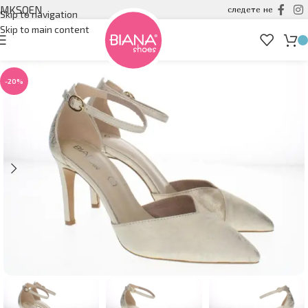
MK
SQ
EN
следете не
Skip to navigation
Skip to main content
-20%