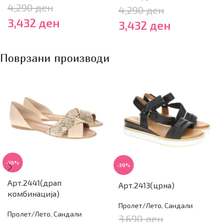
4,290
ден
4,290
ден
3,432
ден
3,432
ден
Поврзани производи
-36%
-39%
Арт.2441(драп
Арт.2413(црна)
комбинација)
Пролет/Лето
,
Сандали
Пролет/Лето
,
Сандали
3,690
ден