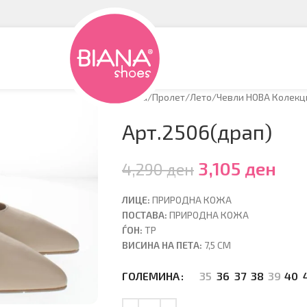
Дома
/
Пролет/Лето
/
Чевли НОВА Колекци
Арт.2506(драп)
3,105
ден
4,290
ден
ЛИЦЕ:
ПРИРОДНА КОЖА
ПОСТАВА:
ПРИРОДНА КОЖА
ЃОН:
ТР
ВИСИНА НА ПЕТА:
7,5 CM
35
36
37
38
39
40
ГОЛЕМИНА