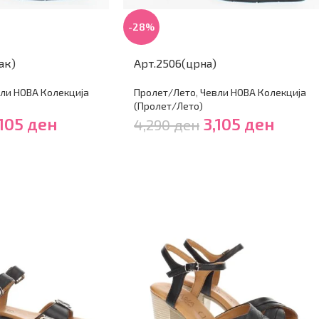
-28%
ак)
Арт.2506(црна)
ли НОВА Колекција
Пролет/Лето
,
Чевли НОВА Колекција
(Пролет/Лето)
,105
ден
3,105
ден
4,290
ден