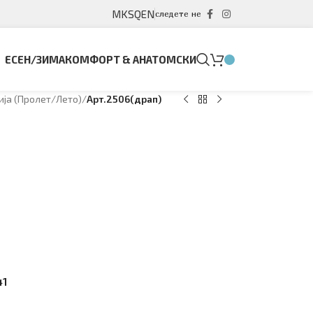
MK
SQ
EN
следете не
ЕСЕН/ЗИМА
КОМФОРТ & АНАТОМСКИ
ја (Пролет/Лето)
/
Арт.2506(драп)
41