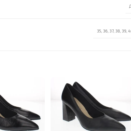
35
,
36
,
37
,
38
,
39
,
4