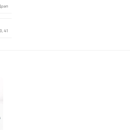
Драп
0
,
41