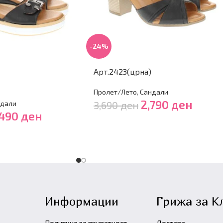
-24%
Арт.2423(црна)
Пролет/Лето
,
Сандали
2,790
ден
3,690
ден
дали
,490
ден
Информации
Грижа за К
Политика за приватност
Достава