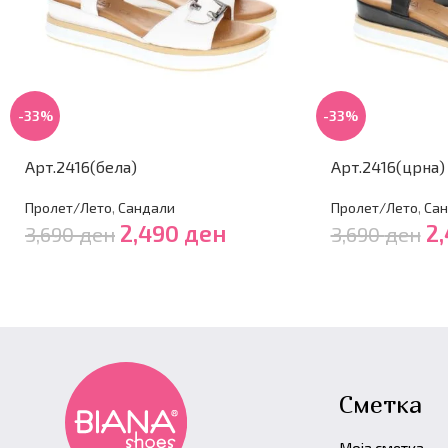
-33%
-33%
Арт.2416(бела)
Арт.2416(црна)
Пролет/Лето
,
Сандали
Пролет/Лето
,
Сан
2,490
ден
2
3,690
ден
3,690
ден
Сметка
Моја сметка