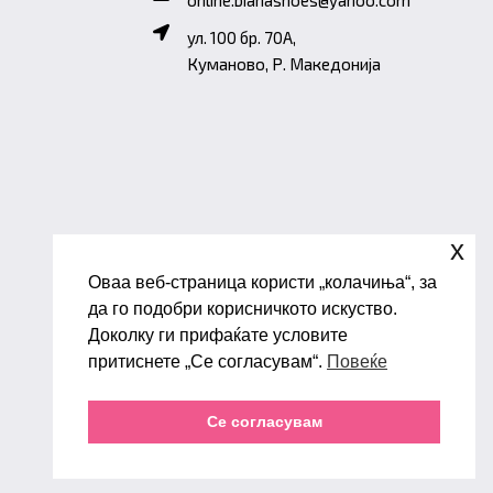
ул. 100 бр. 70A,
Куманово, Р. Македонија
x
Оваа веб-страница користи „колачиња“, за
да го подобри корисничкото искуство.
Доколку ги прифаќате условите
притиснете „Се согласувам“.
Повеќе
Се согласувам