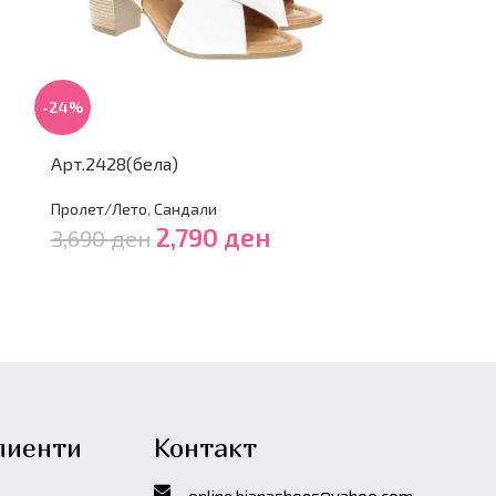
-29%
-24%
Арт.2344(ка
Арт.2428(бела)
Пролет/Лето
,
Пролет/Лето
,
Сандали
3,490
ден
2,790
ден
3,690
ден
лиенти
Контакт
online.bianashoes@yahoo.com