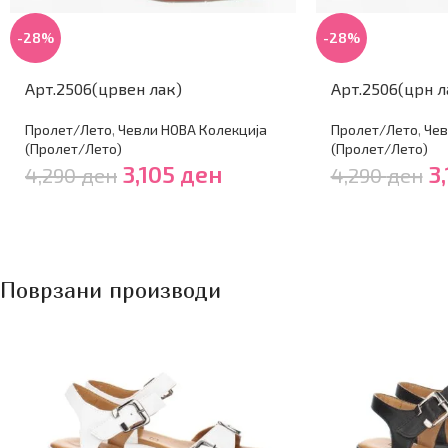
-28%
-28%
Арт.2506(црвен лак)
Арт.2506(црн л
Пролет/Лето
,
Чевли НОВА Колекција
Пролет/Лето
,
Чев
(Пролет/Лето)
(Пролет/Лето)
3,105
ден
3
4,290
ден
4,290
ден
Поврзани производи