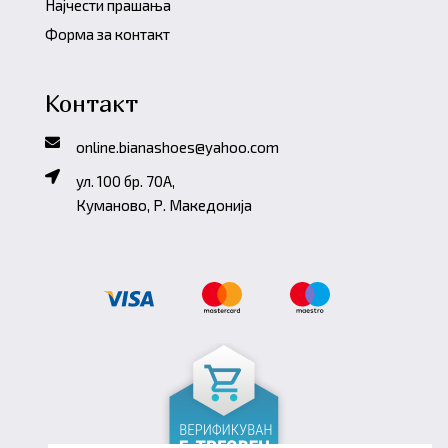
Најчести прашања
Форма за контакт
Контакт
online.bianashoes@yahoo.com
ул. 100 бр. 70A,
Куманово, Р. Македонија