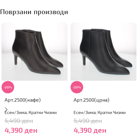
Поврзани производи
-20%
-20%
Арт.2500(кафе)
Арт.2500(црна)
Есен/Зима
,
Кратки Чизми
Есен/Зима
,
Кратки Чизми
5,490
ден
5,490
ден
4,390
ден
4,390
ден