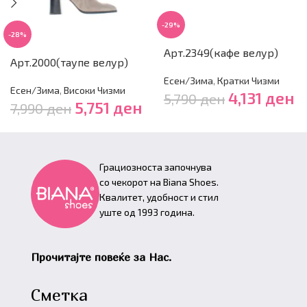
-29%
-28%
Арт.2349(кафе велур)
Арт.2000(таупе велур)
Есен/Зима
,
Кратки Чизми
Есен/Зима
,
Високи Чизми
4,131
ден
5,790
ден
5,751
ден
7,990
ден
Грациозноста започнува
со чекорот на Biana Shoes.
Квалитет, удобност и стил
уште од 1993 година.
Прочитајте повеќе за Нас.
Сметка