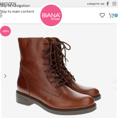
MK
SQ
EN
следете не
Skip to navigation
Skip to main content
-28%