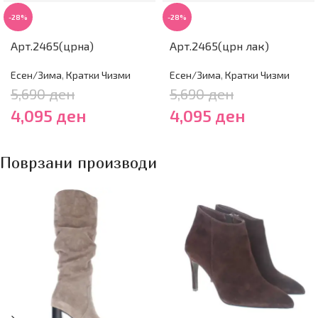
-28%
-28%
Арт.2465(црна)
Арт.2465(црн лак)
Есен/Зима
,
Кратки Чизми
Есен/Зима
,
Кратки Чизми
5,690
ден
5,690
ден
4,095
ден
4,095
ден
Поврзани производи