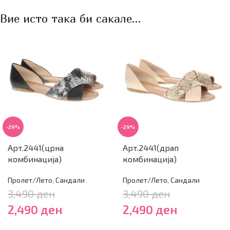
Вие исто така би сакале…
-29%
-29%
Арт.2441(црна
Арт.2441(драп
комбинација)
комбинација)
Пролет/Лето
,
Сандали
Пролет/Лето
,
Сандали
3,490
ден
3,490
ден
2,490
ден
2,490
ден