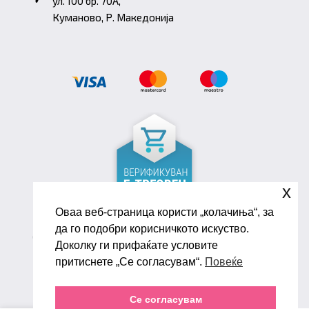
ул. 100 бр. 70A,
Куманово, Р. Македонија
x
Оваа веб-страница користи „колачиња“, за
да го подобри корисничкото искуство.
Copyright ©2026 Biana Shoes. Developed by
Доколку ги прифаќате условите
oLive Brandlab
притиснете „Се согласувам“.
Повеќе
Се согласувам