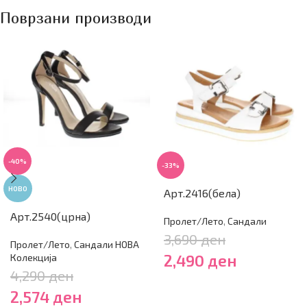
Поврзани производи
-40%
-33%
НОВО
Арт.2416(бела)
Арт.2540(црна)
Пролет/Лето
,
Сандали
3,690
ден
Пролет/Лето
,
Сандали НОВА
2,490
ден
Колекција
4,290
ден
2,574
ден