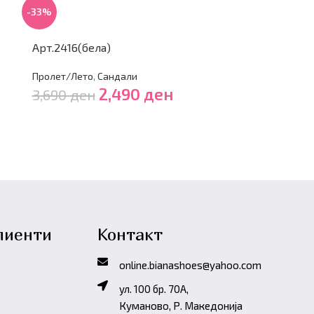
-24%
-33%
Арт.2428(др
Арт.2416(бела)
Пролет/Лето
,
Пролет/Лето
,
Сандали
3,690
ден
2,490
ден
3,690
ден
лиенти
Контакт
online.bianashoes@yahoo.com
ул. 100 бр. 70A,
Куманово, Р. Македонија