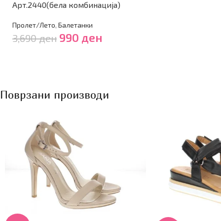
Арт.2440(бела комбинација)
Пролет/Лето
,
Балетанки
990
ден
3,690
ден
Поврзани производи