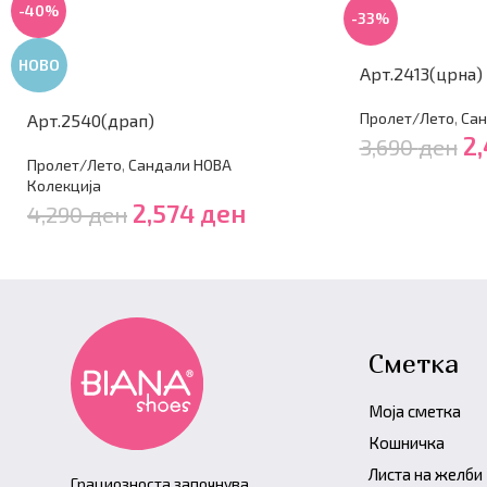
-40%
-33%
НОВО
Арт.2413(црна)
Пролет/Лето
,
Сан
Арт.2540(драп)
2
3,690
ден
Пролет/Лето
,
Сандали НОВА
Колекција
2,574
ден
4,290
ден
Сметка
Моја сметка
Кошничка
Листа на желби
Грациозноста започнува