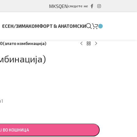
MK
SQ
EN
следете не
ЕСЕН/ЗИМА
КОМФОРТ & АНАТОМСКИ
0(злато комбинација)
мбинација)
41
Ј ВО КОШНИЦА