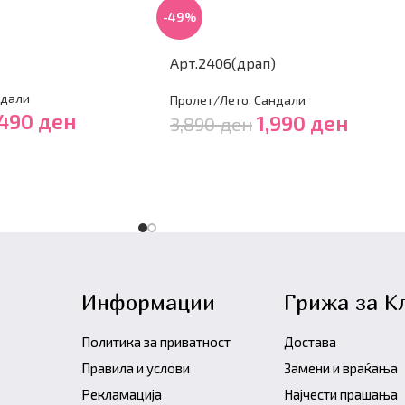
-49%
Арт.2406(драп)
дали
Пролет/Лето
,
Сандали
,490
ден
1,990
ден
3,890
ден
Информации
Грижа за К
Политика за приватност
Достава
Правила и услови
Замени и враќања
Рекламација
Најчести прашања