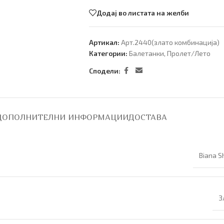
Додај во листата на желби
Артикал:
Арт.2440(злато комбинација)
Категории:
Балетанки
,
Пролет/Лето
Сподели:
ДОПОЛНИТЕЛНИ ИНФОРМАЦИИ
ДОСТАВА
Biana S
З