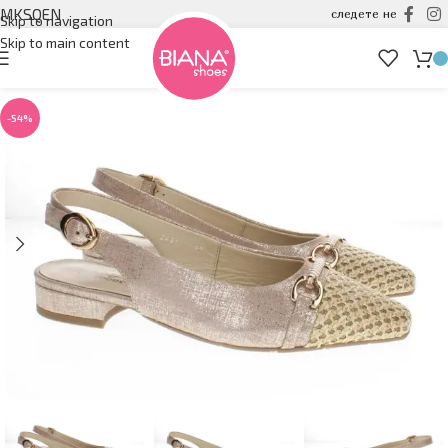
MK
SQ
EN
следете не
Skip to navigation
Skip to main content
-54%