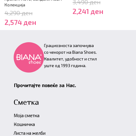
3,490
ден
Колекција
2,241
ден
4,290
ден
2,574
ден
Грациозноста започнува
со чекорот на Biana Shoes.
Квалитет, удобност и стил
уште од 1993 година.
Прочитајте повеќе за Нас.
Сметка
Моја сметка
Кошничка
Листа на желби