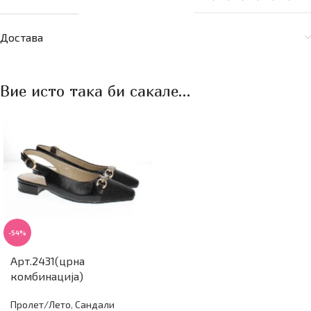
Достава
Вие исто така би сакале…
-54%
Арт.2431(црна
комбинација)
Пролет/Лето
,
Сандали