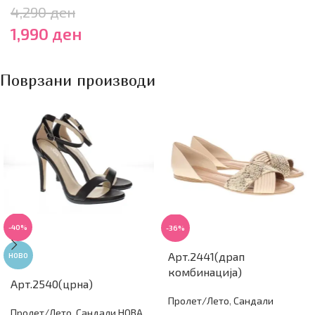
4,290
ден
1,990
ден
Поврзани производи
-40%
-36%
Арт.2441(драп
НОВО
комбинација)
Арт.2540(црна)
Пролет/Лето
,
Сандали
Пролет/Лето
,
Сандали НОВА