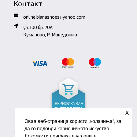
Контакт
online.bianashoes@yahoo.com
ул. 100 бр. 70A,
Куманово, Р. Македонија
x
Оваа веб-страница користи „колачиња“, за
да го подобри корисничкото искуство.
Copyright ©2026 Biana Shoes. Developed by
Доколку ги прифаќате условите