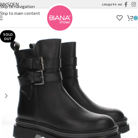
MK
SQ
EN
следете не
Skip to navigation
Skip to main content
SOLD
OUT