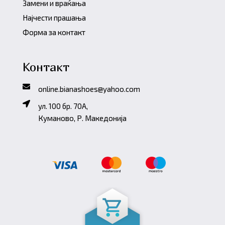
Замени и враќања
Најчести прашања
Форма за контакт
Контакт
online.bianashoes@yahoo.com
ул. 100 бр. 70A,
Куманово, Р. Македонија