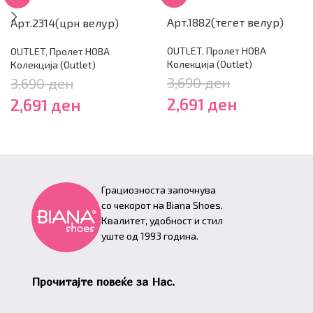
Арт.1882(тегет велур)
Арт.2314(црн велур)
OUTLET
,
Пролет НОВА
OUTLET
,
Пролет НОВА
Колекција (Outlet)
Колекција (Outlet)
3,690
ден
3,690
ден
2,691
ден
2,691
ден
Грациозноста започнува
со чекорот на Biana Shoes.
Квалитет, удобност и стил
уште од 1993 година.
Прочитајте повеќе за Нас.