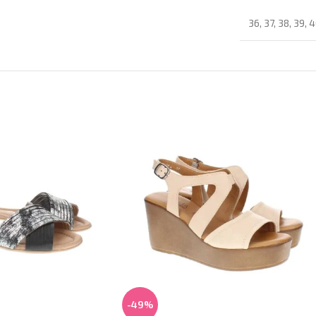
36
,
37
,
38
,
39
,
4
-49%