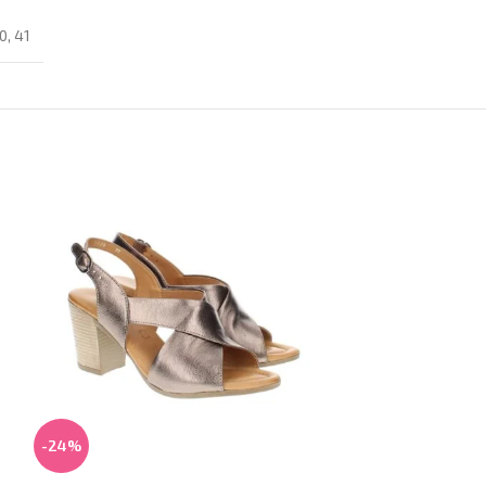
0
,
41
-24%
-28%