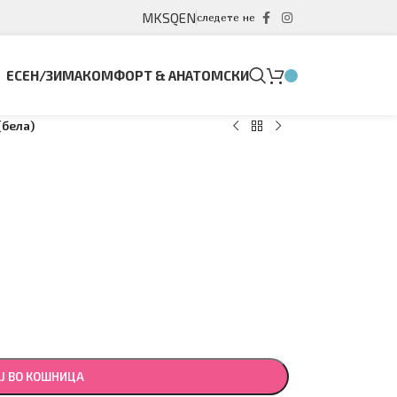
MK
SQ
EN
следете не
ЕСЕН/ЗИМА
КОМФОРТ & АНАТОМСКИ
(бела)
Ј ВО КОШНИЦА