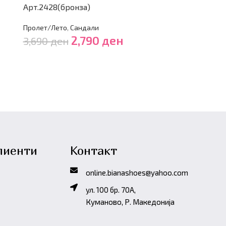
Арт.2428(бронза)
Арт.1511(црн
Пролет/Лето
,
Сандали
Пролет/Лето
,
2,790
ден
3,690
ден
3,990
ден
лиенти
Контакт
online.bianashoes@yahoo.com
ул. 100 бр. 70A,
Куманово, Р. Македонија