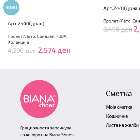
НОВО
Арт.2441(црна 
Пролет/Лето
,
Сан
Арт.2540(драп)
2
3,490
ден
Пролет/Лето
,
Сандали НОВА
Колекција
2,574
ден
4,290
ден
Сметка
Моја сметка
Кошничка
Листа на желби
Грациозноста започнува
со чекорот на Biana Shoes.