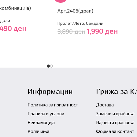
комбинација)
Арт.2406(драп)
дали
Пролет/Лето
,
Сандали
,490
ден
1,990
ден
3,890
ден
Информации
Грижа за К
Политика за приватност
Достава
Правила и услови
Замени и враќања
Рекламација
Најчести прашања
Колачиња
Форма за контакт