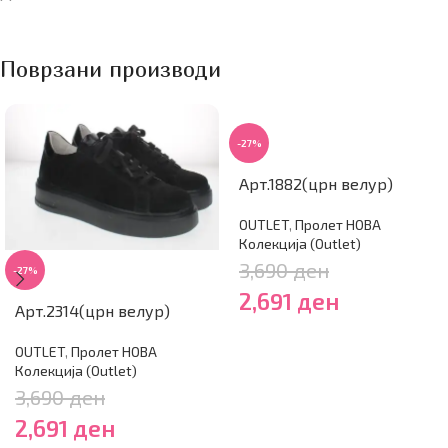
Поврзани производи
-27%
Арт.1882(црн велур)
OUTLET
,
Пролет НОВА
Колекција (Outlet)
3,690
ден
-27%
2,691
ден
Арт.2314(црн велур)
OUTLET
,
Пролет НОВА
Колекција (Outlet)
3,690
ден
2,691
ден