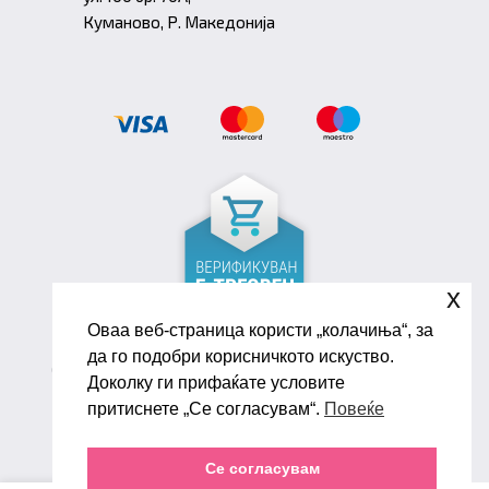
Куманово, Р. Македонија
x
Оваа веб-страница користи „колачиња“, за
да го подобри корисничкото искуство.
Copyright ©2026 Biana Shoes. Developed by
Доколку ги прифаќате условите
oLive Brandlab
притиснете „Се согласувам“.
Повеќе
Се согласувам