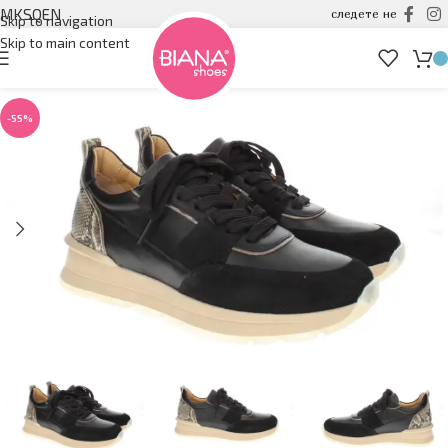
MK
SQ
EN
следете не
Skip to navigation
Skip to main content
-55%