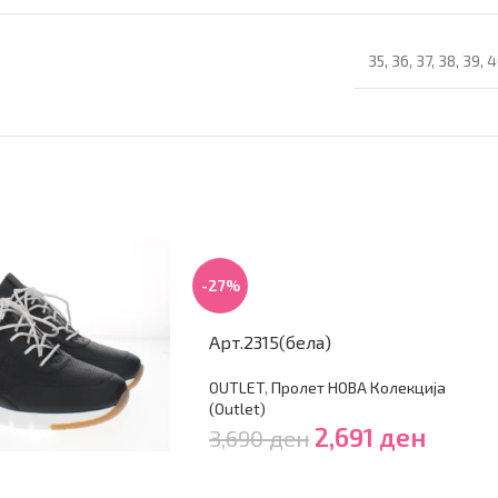
35
,
36
,
37
,
38
,
39
,
4
-27%
Арт.2315(бела)
OUTLET
,
Пролет НОВА Колекција
(Outlet)
2,691
ден
3,690
ден