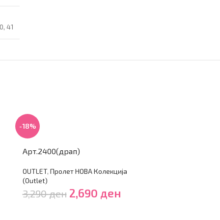
0
,
41
-18%
-29%
Арт.2400(драп)
Арт.2010(црн
OUTLET
,
Пролет НОВА Колекција
OUTLET
,
Зима (
(Outlet)
4,790
ден
2,690
ден
3,290
ден