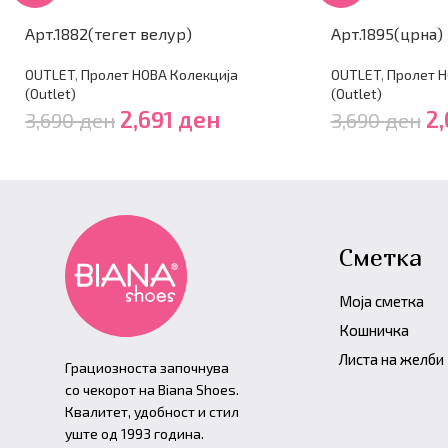
Арт.1882(тегет велур)
Арт.1895(црна)
OUTLET
,
Пролет НОВА Колекција
OUTLET
,
Пролет Н
(Outlet)
(Outlet)
2,691
ден
2
3,690
ден
3,690
ден
Сметка
Моја сметка
Кошничка
Листа на желби
Грациозноста започнува
со чекорот на Biana Shoes.
Квалитет, удобност и стил
уште од 1993 година.