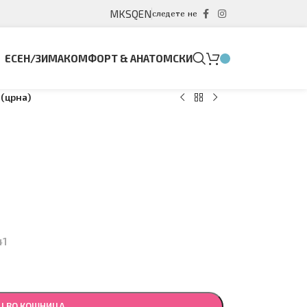
MK
SQ
EN
следете не
ЕСЕН/ЗИМА
КОМФОРТ & АНАТОМСКИ
1(црна)
41
Ј ВО КОШНИЦА