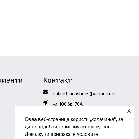
лиенти
Контакт
online.bianashoes@yahoo.com
ул. 100 бр. 70A,
x
Куманово, Р. Македонија
Оваа веб-страница користи „колачиња“, за
да го подобри корисничкото искуство.
Доколку ги прифаќате условите