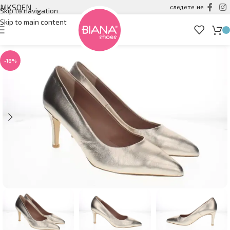
MK
SQ
EN
следете не
Skip to navigation
Skip to main content
-18%