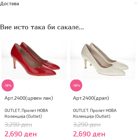
Достава
Вие исто така би сакале…
-18%
-18%
Арт.2400(црвен лак)
Арт.2400(драп)
OUTLET
,
Пролет НОВА
OUTLET
,
Пролет НОВА
Колекција (Outlet)
Колекција (Outlet)
3,290
ден
3,290
ден
2,690
ден
2,690
ден