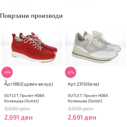
Поврзани производи
-27%
-27%
Арт.1882(црвен велур)
Арт.2315(бела)
OUTLET
,
Пролет НОВА
OUTLET
,
Пролет НОВА
Колекција (Outlet)
Колекција (Outlet)
3,690
ден
3,690
ден
2,691
ден
2,691
ден