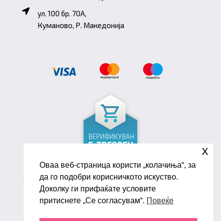
ул. 100 бр. 70A,
Куманово, Р. Македонија
x
Оваа веб-страница користи „колачиња“, за
да го подобри корисничкото искуство.
Copyright ©2026 Biana Shoes. Developed by
Доколку ги прифаќате условите
oLive Brandlab
притиснете „Се согласувам“.
Повеќе