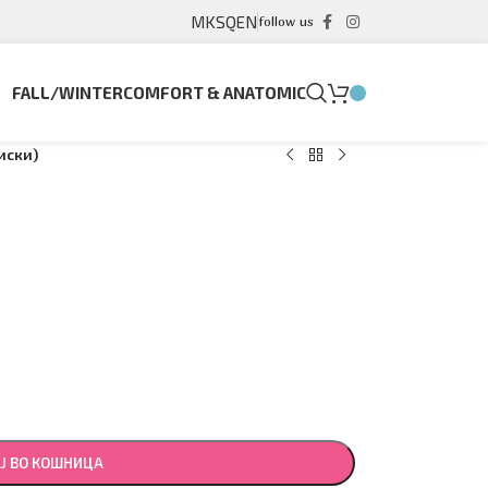
MK
SQ
EN
follow us
FALL/WINTER
COMFORT & ANATOMIC
иски)
Ј ВО КОШНИЦА