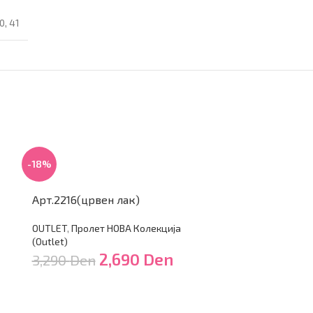
0
,
41
-18%
-48%
Арт.2216(црвен лак)
Арт.1850(ка
OUTLET
,
Пролет НОВА Колекција
OUTLET
,
Лето (
(Outlet)
3,850
Den
2,690
Den
3,290
Den