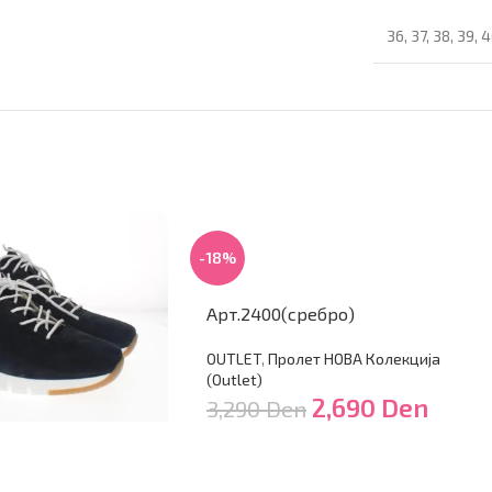
36
,
37
,
38
,
39
,
4
-18%
Арт.2400(сребро)
OUTLET
,
Пролет НОВА Колекција
(Outlet)
2,690
Den
3,290
Den