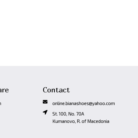
are
Contact
n
online.bianashoes@yahoo.com
St. 100, No. 70A
Kumanovo, R. of Macedonia