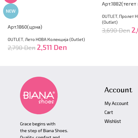
Арт.1882(тегет
NEW
OUTLET
,
Пролет Н
(Outlet)
Арт.1860(црна)
2
3,690
Den
OUTLET
,
Лето НОВА Колекција (Outlet)
2,511
Den
2,790
Den
Account
My Account
Cart
Wishlist
Grace begins with
the step of Biana Shoes.
Quality, comfort and