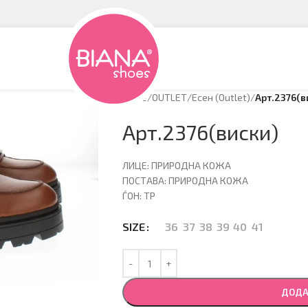
Home
/
OUTLET
/
Есен (Оutlet)
/
Арт.2376(в
Арт.2376(виски)
ЛИЦЕ: ПРИРОДНА КОЖА
ПОСТАВА: ПРИРОДНА КОЖА
ЃОН: ТР
36
37
38
39
40
41
SIZE
ДОДА