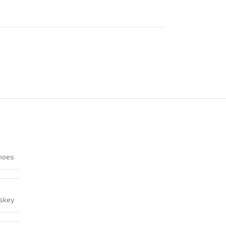
hoes
skey